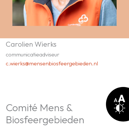
Carolien Wierks
communicatieadviseur
c.wierks@mensenbiosfeergebieden.nl
Pas
Comité Mens &
lette
aan
Cont
aanp
Biosfeergebieden