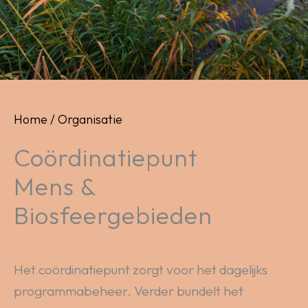
Home
/
Organisatie
Coördinatiepunt
Mens &
Biosfeergebieden
Het coördinatiepunt zorgt voor het dagelijks
programmabeheer. Verder bundelt het